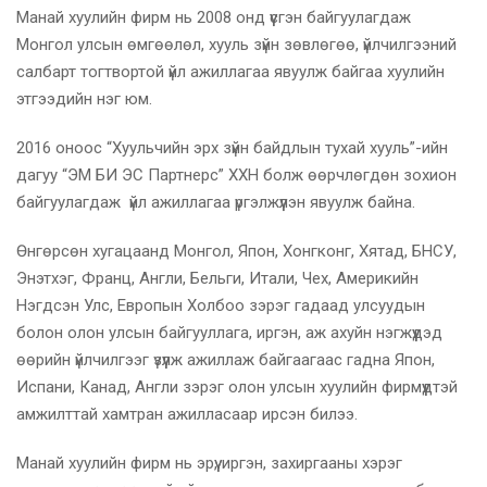
Манай хуулийн фирм нь 2008 онд үүсгэн байгуулагдаж
Монгол улсын өмгөөлөл, хууль зүйн зөвлөгөө, үйлчилгээний
салбарт тогтвортой үйл ажиллагаа явуулж байгаа хуулийн
этгээдийн нэг юм.
2016 оноос “Хуульчийн эрх зүйн байдлын тухай хууль”-ийн
дагуу “ЭМ БИ ЭС Партнерс” ХХН болж өөрчлөгдөн зохион
байгуулагдаж үйл ажиллагаа үргэлжүүлэн явуулж байна.
Өнгөрсөн хугацаанд Монгол, Япон, Хонгконг, Хятад, БНСУ,
Энэтхэг, Франц, Англи, Бельги, Итали, Чех, Америкийн
Нэгдсэн Улс, Европын Холбоо зэрэг гадаад улсуудын
болон олон улсын байгууллага, иргэн, аж ахуйн нэгжүүдэд
өөрийн үйлчилгээг үзүүлж ажиллаж байгаагаас гадна Япон,
Испани, Канад, Англи зэрэг олон улсын хуулийн фирмүүдтэй
амжилттай хамтран ажилласаар ирсэн билээ.
Манай хуулийн фирм нь эрүү, иргэн, захиргааны хэрэг