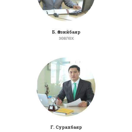
Б. Өлзийбаяр
ЗӨВЛӨХ
Г. Сурахбаяр