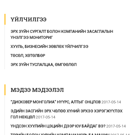
ҮЙЛЧИЛГЭЭ
ЭРХ ЗҮЙН СУРГАЛТ БОЛОН КОМПАНИЙН ЗАСАГЛАЛЫН
ҮНЭЛГЭЭ МОНИТОРИГ
ХУУЛЬ, БИЗНЕСИЙН ЗӨВЛӨХ ҮЙЛЧИЛГЭЭ
ТӨСӨЛ, ХӨТӨЛБӨР
ЭРХ ЗҮЙН ТУСЛАЛЦАА, ӨМГӨӨЛӨЛ
МЭДЭЭ МЭДЭЭЛЭЛ
“ДИСКОВЕР МОНГОЛИА” НҮҮРС, АЛТЫГ ОНЦЛОВ
2017-05-14
ЭДИЙН ЗАСГИЙН ЭРХ ЧӨЛӨӨ ХҮНИЙ ЭРХЭЭ ХЭРЭГЖҮҮЛЭХ
ГОЛ НӨХЦӨЛ
2017-05-14
ҮНДСЭН ХУУЛИЙН ЦЭЦИЙН ДЭЭР ЮУ БАЙДАГ ВЭ?
2017-05-14