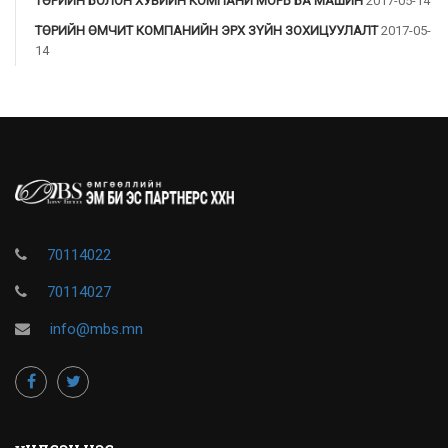
ТӨРИЙН БОЛОН ХУВИЙН КОМПАНИ МОРЬ БА МАШИН
2017-05-14
ТӨРИЙН ӨМЧИТ КОМПАНИЙН ЭРХ ЗҮЙН ЗОХИЦУУЛАЛТ
2017-05-
14
70114022
70114027
info@mbs.mn