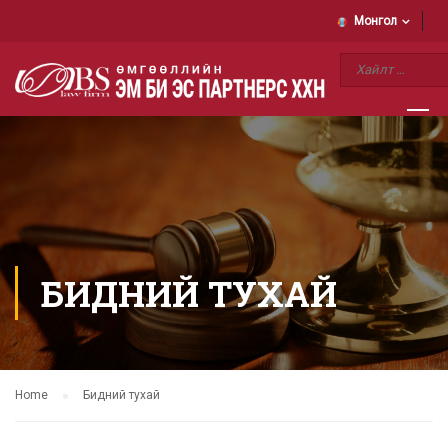
Монгол
БИДНИЙ ТУХАЙ
Home
Бидний тухай