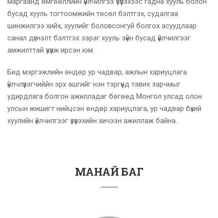
маргаанд өмгөөллийн үйлчилгээ үзүүлэхээс гадна хууль болон
бусад хууль тогтоомжийн төсөл бэлтгэх, судалгаа
шинжилгээ хийх, хуулийг боловсонгуй болгох асуудлаар
санал дүгнэлт бэлтгэх зэрэг хууль зүйн бусад үйлчилгээг
амжилттай үзүүлж ирсэн юм.
Бид мэргэжлийн өндөр ур чадвар, ажлын хариуцлага
үйлчлүүлэгчиййн эрх ашгийг нэн тэргүүнд тавих зарчмыг
удирдлага болгон ажилладаг бөгөөд Монгол улсад олон
улсын жишигт нийцсэн өндөр хариуцлага, ур чадвар бүхий
хуулийн үйлчилгээг үзүүлэхийн хичээн ажиллаж байна.
МАНАЙ БАГ