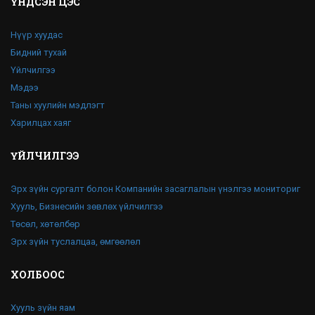
ҮНДСЭН ЦЭС
Нүүр хуудас
Бидний тухай
Үйлчилгээ
Мэдээ
Таны хуулийн мэдлэгт
Харилцах хаяг
ҮЙЛЧИЛГЭЭ
Эрх зүйн сургалт болон Компанийн засаглалын үнэлгээ мониториг
Хууль, Бизнесийн зөвлөх үйлчилгээ
Төсөл, хөтөлбөр
Эрх зүйн туслалцаа, өмгөөлөл
ХОЛБООС
Хууль зүйн яам